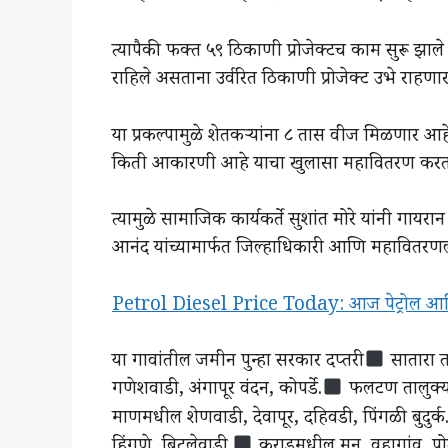
त्यापैकी फक्त ५९ ठिकाणी प्रोजेक्टच काम सुरू झाले
राहिले असताना उर्वरित ठिकाणी प्रोजेक्ट उभे राह
या प्रकल्पामुळे शेतकऱ्यांना ८ तास वीज मिळणा
किती आकारणी आहे याचा खुलासा महावितरण करत 
त्यामुळे सामाजिक कार्यकर्ते सुशांत मोरे यांनी गाय
आनंद यांच्यामार्फत जिल्हाधिकारी आणि महावितरणला 
Petrol Diesel Price Today: आज पेट्रोल आणि 
या गावांतील जमीन पुन्हा सरकार दप्तरी
सातारा त
गणेशवाडी, अंगापूर वंदन, कोपर्डे.
फलटण तालुक्य
माणमधील शेणवाडी, देवापूर, दहिवडी, पिंगळी बुदुर्क
हिंगणे, बिटलेवाडी.
कराडमधील मनू, वहागांव, पोतल