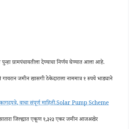
ुन्हा ग्रामपंचायतीला देण्याचा निर्णय घेण्यात आला आहे.
रने गायरान जमीन खासगी ठेकेदाराला नाममात्र १ रुपये भाड्याने
ज, कागदपत्रे, वाचा संपूर्ण माहिती.Solar Pump Scheme
. सातारा जिल्ह्यात एकूण १,३२३ एकर जमीन आजअखेर