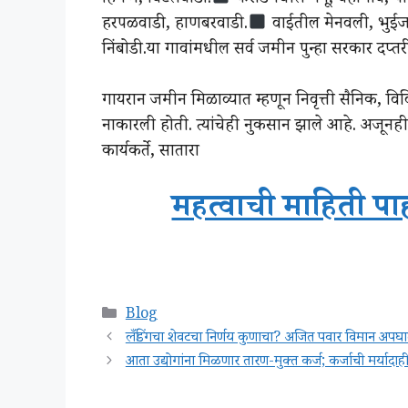
हरपळवाडी, हाणबरवाडी.
वाईतील मेनवली, भुईज,
निंबोडी.या गावांमधील सर्व जमीन पुन्हा सरकार दप्त
गायरान जमीन मिळाव्यात म्हणून निवृत्ती सैनिक, विव
नाकारली होती. त्यांचेही नुकसान झाले आहे. अजूनही
कार्यकर्ते, सातारा
महत्वाची माहिती पा
Categories
Blog
लँडिंगचा शेवटचा निर्णय कुणाचा? अजित पवार विमान अ
आता उद्योगांना मिळणार तारण-मुक्त कर्ज; कर्जाची मर्