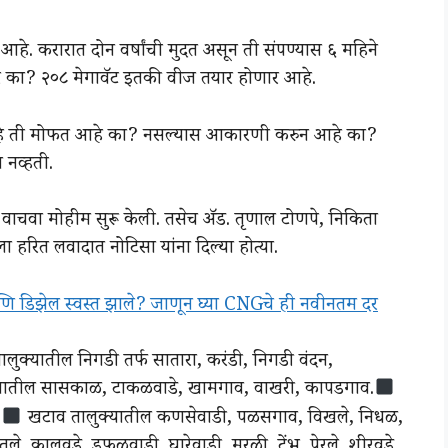
 आहे. करारात दोन वर्षांची मुदत असून ती संपण्यास ६ महिने
णार का? २०८ मेगावॅट इतकी वीज तयार होणार आहे.
र आहे ती मोफत आहे का? नसल्यास आकारणी करुन आहे का?
नव्हती.
रान वाचवा मोहीम सुरू केली. तसेच अ‍ॅड. तृणाल टोणपे, निकिता
हरित लवादात नोटिसा यांना दिल्या होत्या.
डिझेल स्वस्त झाले? जाणून घ्या CNGचे ही नवीनतम दर
ालुक्यातील निगडी तर्फ सातारा, करंडी, निगडी वंदन,
ातील सासकाळ, टाकळवाडे, खामगाव, वाखरी, कापडगाव.
.
खटाव तालुक्यातील कणसेवाडी, पळसगाव, विखले, निधळ,
े, कालवडे, डफळवाडी, घारेवाडी, मरळी, टेंभू, पेरले, शीरवडे,