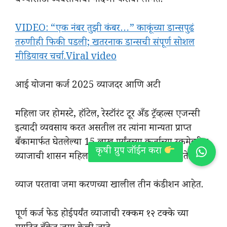
घेण्यासाठी व्यवसायाची नोंदणी करावी लागते.
VIDEO: “एक नंबर तुझी कंबर…” काकूंच्या डान्सपुढं
तरुणीही फिकी पडली; खतरनाक डान्सची संपूर्ण सोशल
मीडियावर चर्चा.Viral video
आई योजना कर्ज 2025 व्याजदर आणि अटी
महिला जर होमस्टे, हॉटेल, रेस्टॉरंट टूर अँड ट्रॅव्हल्स एजन्सी
इत्यादी व्यवसाय करत असतील तर त्यांना मान्यता प्राप्त
बँकामार्फत घेतलेल्या 15 लाख पर्यंतच्या कर्जाच्या रकमेवरील
व्याजाची शासन महिलांच्या बँक खात्यामध्ये जमा करते.
व्याज परतावा जमा करणच्या खालील तीन कंडीशन आहेत.
पूर्ण कर्ज फेड होईपर्यंत व्याजाची रक्कम १२ टक्के च्या