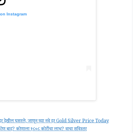
 on Instagram
चे दर देखील घसरले, जाणून घ्या नवे दर Gold Silver Price Today
 बाद? कोणाला १८०८ कोटींचा लाभ? वाचा सविस्तर