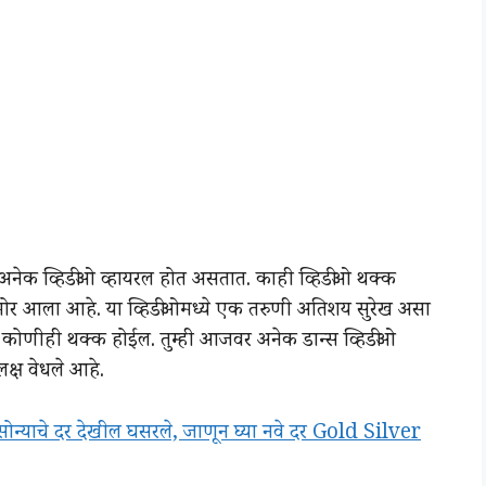
नेक व्हिडीओ व्हायरल होत असतात. काही व्हिडीओ थक्क
ोर आला आहे. या व्हिडीओमध्ये एक तरुणी अतिशय सुरेख असा
न कोणीही थक्क होईल. तुम्ही आजवर अनेक डान्स व्हिडीओ
लक्ष वेधले आहे.
ोन्याचे दर देखील घसरले, जाणून घ्या नवे दर Gold Silver