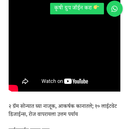
२ ग्रॅम सोन्यात घ्या नाजूक, आकर्षक कानातले; १० लाईटवेट
डिजाईन्स, रोज वापरायला उत्तम पर्याय