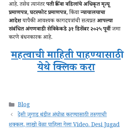
आहे. तसेच त्यानंतर
पती किंवा वडिलांचे अधिकृत मृत्यू
प्रमाणपत्र
,
घटस्फोट प्रमाणपत्र
, किंवा
न्यायालयाचा
आदेश
यापैकी आवश्यक कागदपत्रांची सत्यप्रत
आपल्या
संबंधित अंगणवाडी सेविकेकडे ३१ डिसेंबर २०२५ पूर्वी
जमा
करणे बंधनकारक आहे.
महत्वाची माहिती पाहण्यासाठी
येथे क्लिक करा
Categories
Blog
देसी जुगाड थंडीत अंघोळ करण्यासाठी तरुणाची
शक्कल, लाखो वेळा पाहिला गेला Video. Desi Jugad