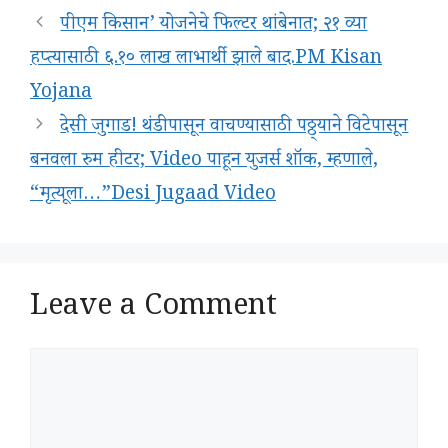
पीएम किसान’ योजनेचे फिल्टर थांबेनात; २१ व्या
हप्त्यासाठी ६.१० लाख लाभार्थी झाले बाद.PM Kisan
Yojana
देसी जुगाड! थंडीपासून वाचण्यासाठी पठ्ठ्याने विटेपासून
बनवला रुम हीटर; Video पाहून युजर्स शॉक, म्हणाले,
“मृत्यूला…”Desi Jugaad Video
Leave a Comment
Comment