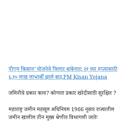
पीएम किसान’ योजनेचे फिल्टर थांबेनात; २१ व्या हप्त्यासाठी
६.१० लाख लाभार्थी झाले बाद.PM Kisan Yojana
जमिनीचे प्रकार काय? कोणता प्रकार खरेदीसाठी सुरक्षित ?
महाराष्ट्र जमीन महसूल अधिनियम 1966 नुसार राज्यातील
जमीन खालील तीन मुख्य श्रेणीत विभागली जातेः