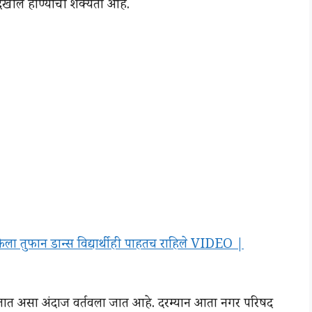
ेखील होण्याची शक्यता आहे.
केला तुफान डान्स विद्यार्थीही पाहतच राहिले VIDEO |
तात असा अंदाज वर्तवला जात आहे. दरम्यान आता नगर परिषद