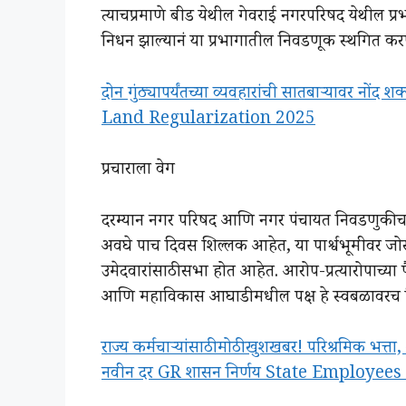
त्याचप्रमाणे बीड येथील गेवराई नगरपरिषद येथील प्
निधन झाल्यानं या प्रभागातील निवडणूक स्थगित क
दोन गुंठ्यापर्यंतच्या व्यवहारांची सातबाऱ्यावर नो
Land Regularization 2025
प्रचाराला वेग
दरम्यान नगर परिषद आणि नगर पंचायत निवडणुकीचा 
अवघे पाच दिवस शिल्लक आहेत, या पार्श्वभूमीवर जोरदा
उमेदवारांसाठी सभा होत आहेत. आरोप-प्रत्यारोपाच्
आणि महाविकास आघाडीमधील पक्ष हे स्वबळावरच न
राज्य कर्मचाऱ्यांसाठी मोठी खुशखबर! परिश्रमिक भत
नवीन दर GR शासन निर्णय State Employe