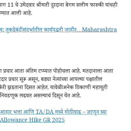
रभाग 11 चे उमेदवार श्रीमती दुरदाना बेगम सलीम फारुकी यांचही
रण्यात आली आहे.
ंद शक्य; तुकडेबंदीसंदर्भातील कार्यपद्धती जाहीर…Maharashtra
प्रचार आता अंतिम टप्प्यात पोहोचला आहे. मतदानाला आता
र प्रचार सुरू असून, बड्या नेत्यांच्या आपल्या पक्षातील
या फैरी झडताना दिसत आहेत. यावेळी अनेक ठिकाणी महायुती
िवडणूक लढवत असल्याचं दिसून येत आहे.
्ता, आहार भत्ता आणि TA/DA मध्ये मोठी वाढ – जाणून घ्या
es Allowance Hike GR 2025