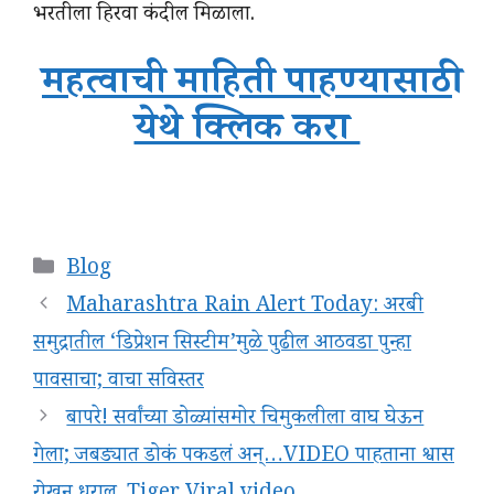
भरतीला हिरवा कंदील मिळाला.
महत्वाची माहिती पाहण्यासाठी
येथे क्लिक करा
Categories
Blog
Maharashtra Rain Alert Today: अरबी
समुद्रातील ‘डिप्रेशन सिस्टीम’मुळे पुढील आठवडा पुन्हा
पावसाचा; वाचा सविस्तर
बापरे! सर्वांच्या डोळ्यांसमोर चिमुकलीला वाघ घेऊन
गेला; जबड्यात डोकं पकडलं अन्…VIDEO पाहताना श्वास